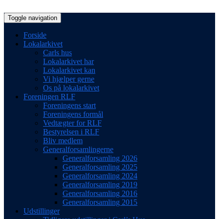
Toggle navigation
Forside
Lokalarkivet
Carls hus
Lokalarkivet har
Lokalarkivet kan
Vi hjælper gerne
Os på lokalarkivet
Foreningen RLF
Foreningens start
Foreningens formål
Vedtægter for RLF
Bestyrelsen i RLF
Bliv medlem
Generalforsamlingerne
Generalforsamling 2026
Generalforsamling 2025
Generalforsamling 2024
Generalforsamling 2019
Generalforsamling 2016
Generalforsamling 2015
Udstillinger