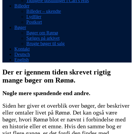
Tidligere udstillinger i Carl’s Hus
Billeder
Billeder – ukendte
Lydfiler
Postkort
Bøger
Bøger om Rømø
Sælges på arkivet
Brugte bøger til salg
Kontakt
Deutsch
English
Der er igennem tiden skrevet rigtig
mange bøger om Rømø.
Nogle mere spændende end andre.
Siden her giver et overblik over bøger, der beskriver
eller omtaler livet på Rømø. Det kan også være
bøger, hvori Rømø blot er nævnt i forbindelse med
en historie eller et emne. Hvis den samme bog er
vist flere gange, er det fordi den findes med