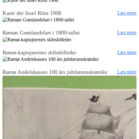
Karte der Insel Röm 1908
Læs mere
Rømøs Grønlandsfart i 1800-tallet
Læs mere
Rømø-kaptajnernes skibsbilleder
Læs mere
Rømø Andelskasses 100 års jubilæumskrønike
Læs mere