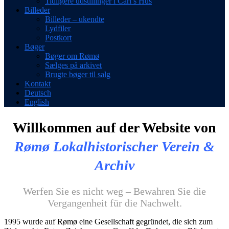
Tidligere udstillinger i Carl’s Hus
Billeder
Billeder – ukendte
Lydfiler
Postkort
Bøger
Bøger om Rømø
Sælges på arkivet
Brugte bøger til salg
Kontakt
Deutsch
English
Willkommen auf der Website von
Rømø Lokalhistorischer Verein
&
Archiv
Werfen Sie es nicht weg – Bewahren Sie die
Vergangenheit für die Nachwelt.
1995 wurde auf Rømø eine Gesellschaft gegründet, die sich zum