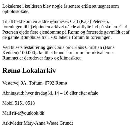
Lokalerne i kælderen blev nogle år senere erklæret uegnet som
opholdslokale.
Til alt held kom en ældre rømmeser, Carl (Kaja) Petersen,
foreningen til hjælp inden arkivet nåede at flytte ind på skolen. Carl
Petersen ejede flere ejendomme på Rømø og forærede gavmildt et af
de gamle Rømøhuse fra 1700-tallet i Toftum til foreningen.
Ved husets restaurering gav Carls bror Hans Christian (Hans
Kedden) 100.000,- kr. til et brandsikret rum for arkivalierne.
Rummet er derudover fugt- og klimasikret.
Rømø Lokalarkiv
Vestervej 9A, Toftum, 6792 Rømø
Åbningstid; hver tirsdag kl. 14 – 16 eller efter aftale
Mobil 5151 0518
Mail rlf-a@outlook.dk
Arkivleder Mary-Anna Wraae Grundt