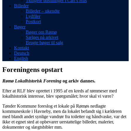
Tidligere udstillinger i Carl’s Hus
Billeder
Billeder – ukendte
Lydfiler
Postkort
Bøger
Bøger om Rømø
Sælges på arkivet
Brugte bøger til salg
Kontakt
Deutsch
English
Foreningens opstart
Rømø Lokalhistorisk Forening
og arkiv dannes.
Efter at RLF blev oprettet i 1995 af en kreds af rømmeser med
lokalhistorisk interesse, blev spørgsmålet; hvor skal vi være?
Tønder Kommune foreslog et lokale på Rømøs nedlagte
kommuneskole i Havneby, men da lokalet befandt sig i kælderen
med blandt andet synlige vandrør fra toiletter og håndvaske, var det
ikke et egnet sted at opbevarer uerstattelige billeder, malerier,
dokumenter og slægtsbibler mm.