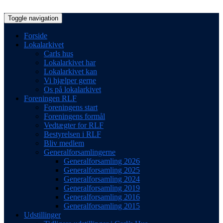
Toggle navigation
Forside
Lokalarkivet
Carls hus
Lokalarkivet har
Lokalarkivet kan
Vi hjælper gerne
Os på lokalarkivet
Foreningen RLF
Foreningens start
Foreningens formål
Vedtægter for RLF
Bestyrelsen i RLF
Bliv medlem
Generalforsamlingerne
Generalforsamling 2026
Generalforsamling 2025
Generalforsamling 2024
Generalforsamling 2019
Generalforsamling 2016
Generalforsamling 2015
Udstillinger