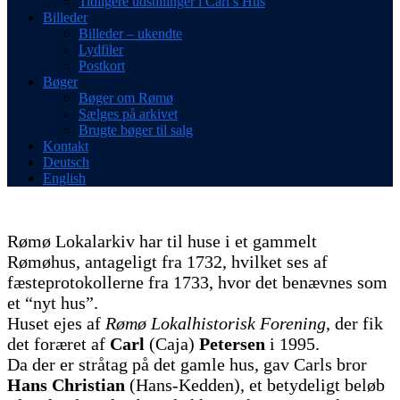
Tidligere udstillinger i Carl’s Hus
Billeder
Billeder – ukendte
Lydfiler
Postkort
Bøger
Bøger om Rømø
Sælges på arkivet
Brugte bøger til salg
Kontakt
Deutsch
English
Rømø Lokalarkiv har til huse i et gammelt
Rømøhus, antageligt fra 1732, hvilket ses af
fæsteprotokollerne fra 1733, hvor det benævnes som
et “nyt hus”.
Huset ejes af
Rømø Lokalhistorisk Forening
, der fik
det foræret af
Carl
(Caja)
Petersen
i 1995.
Da der er stråtag på det gamle hus, gav Carls bror
Hans Christian
(Hans-Kedden), et betydeligt beløb