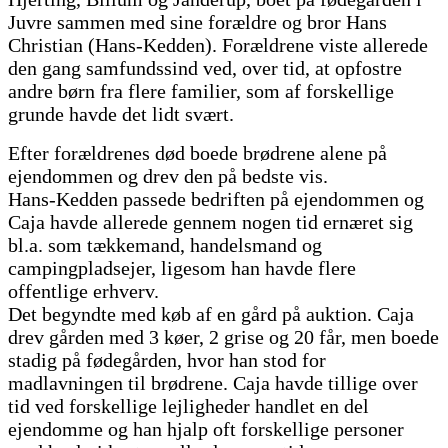
Juvre sammen med sine forældre og bror Hans
Christian (Hans-Kedden). Forældrene viste allerede
den gang samfundssind ved, over tid, at opfostre
andre børn fra flere familier, som af forskellige
grunde havde det lidt svært.
Efter forældrenes død boede brødrene alene på
ejendommen og drev den på bedste vis.
Hans-Kedden passede bedriften på ejendommen og
Caja havde allerede gennem nogen tid ernæret sig
bl.a. som tækkemand, handelsmand og
campingpladsejer, ligesom han havde flere
offentlige erhverv.
Det begyndte med køb af en gård på auktion. Caja
drev gården med 3 køer, 2 grise og 20 får, men boede
stadig på fødegården, hvor han stod for
madlavningen til brødrene. Caja havde tillige over
tid ved forskellige lejligheder handlet en del
ejendomme og han hjalp oft forskellige personer