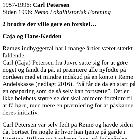
1957-1996:
Carl Petersen
Siden 1996:
Rømø Lokalhistorisk Forening
2 brødre der ville gøre en forskel…
Caja og Hans-Kedden
Rømøs indbyggertal har i mange årtier været stærkt
faldende.
Carl (Caja) Petersen fra Juvre satte sig for at gøre
noget og fandt da på, at præmiere alle nyfødte på
nordøen med et mindre indskud på en konto i Rømø
Andelskasse (nedlagt 2016). “Så får de da en start på
en opsparing som de så selv kan fortsætte”. Det er
ikke beløbets størrelse der skal animere forældre til
at få børn, men mere en præmiering for at påskønne
deres initiativ.
Carl Petersen var selv født på Rømø og havde siden
da, bortset fra nogle år hvor han tjente på gårde i
Hjerting, Billum og Janderup, boet på fødegården i