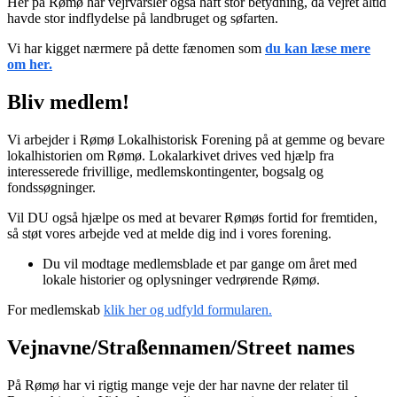
Her på Rømø har vejrvarsler også haft stor betydning, da vejret altid
havde stor indflydelse på landbruget og søfarten.
Vi har kigget nærmere på dette fænomen som
du kan læse mere
om her.
Bliv medlem!
Vi arbejder i Rømø Lokalhistorisk Forening på at gemme og bevare
lokalhistorien om Rømø. Lokalarkivet drives ved hjælp fra
interesserede frivillige, medlemskontingenter, bogsalg og
fondssøgninger.
Vil DU også hjælpe os med at bevarer Rømøs fortid for fremtiden,
så støt vores arbejde ved at melde dig ind i vores forening.
Du vil modtage medlemsblade et par gange om året med
lokale historier og oplysninger vedrørende Rømø.
For medlemskab
klik her og udfyld formularen.
Vejnavne/Straßennamen/Street names
På Rømø har vi rigtig mange veje der har navne der relater til