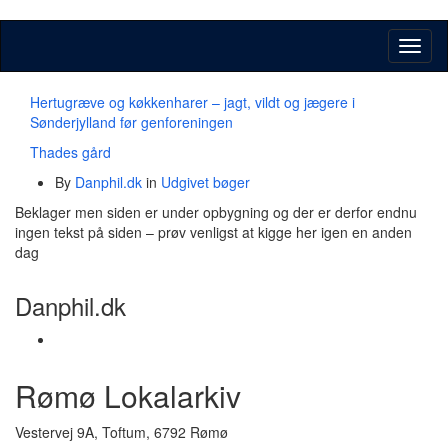
Toggl
naviga
Hertugræve og køkkenharer – jagt, vildt og jægere i
Sønderjylland før genforeningen
Thades gård
By
Danphil.dk
in
Udgivet bøger
Beklager men siden er under opbygning og der er derfor endnu
ingen tekst på siden – prøv venligst at kigge her igen en anden
dag
Danphil.dk
Rømø Lokalarkiv
Vestervej 9A, Toftum, 6792 Rømø